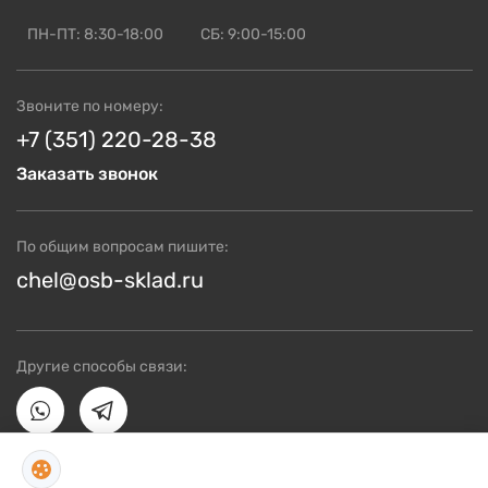
ОСП для СИП панелей
ПН-ПТ: 8:30-18:00
СБ: 9:00-15:00
Смотреть ещё
Звоните по номеру:
+7 (351) 220-28-38
Заказать звонок
По общим вопросам пишите:
chel@osb-sklad.ru
Другие способы связи: